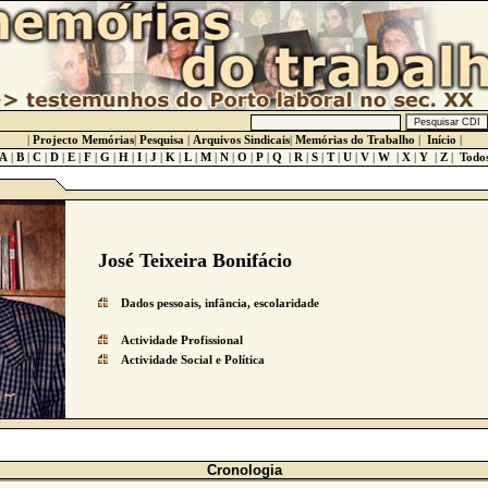
|
Projecto Memórias
|
Pesquisa
|
Arquivos Sindicais
|
Memórias do Trabalho
|
Início
|
A
|
B
|
C
|
D
|
E
|
F
|
G
|
H
|
I
|
J
|
K
|
L
|
M
|
N
|
O
|
P
|
Q
|
R
|
S
|
T
|
U
|
V
|
W
|
X
|
Y
|
Z
|
Todo
José Teixeira Bonifácio
Dados pessoais, infância, escolaridade
Actividade Profissional
Actividade Social e Política
Cronologia