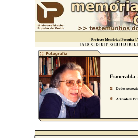
|
Projecto Memórias
|
Pesquisa
|
A
|
A
|
B
|
C
|
D
|
E
|
F
|
G
|
H
|
I
|
J
|
K
|
L
Esmeralda 
Dados pessoais
Actividade Pro