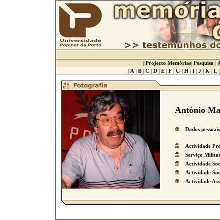
|
Projecto Memórias
|
Pesquisa
|
A
|
A
|
B
|
C
|
D
|
E
|
F
|
G
|
H
|
I
|
J
|
K
|
L
António Ma
Dados pessoais
Actividade Pro
Serviço Milita
Actividade Soci
Actividade Sin
Actividade Ass