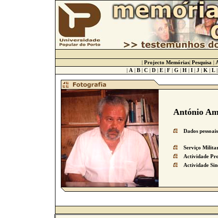
|
Projecto Memórias
|
Pesquisa
|
A
|
A
|
B
|
C
|
D
|
E
|
F
|
G
|
H
|
I
|
J
|
K
|
L
António Amé
Dados pessoais
Serviço Milita
Actividade Pro
Actividade Sin