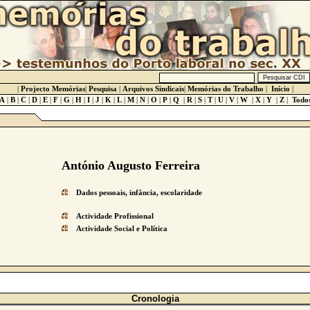
|
Projecto Memórias
|
Pesquisa
|
Arquivos Sindicais
|
Memórias do Trabalho
|
Início
|
A
|
B
|
C
|
D
|
E
|
F
|
G
|
H
|
I
|
J
|
K
|
L
|
M
|
N
|
O
|
P
|
Q
|
R
|
S
|
T
|
U
|
V
|
W
|
X
|
Y
|
Z
|
Todo
António Augusto Ferreira
Dados pessoais, infância, escolaridade
Actividade Profissional
Actividade Social e Política
Cronologia