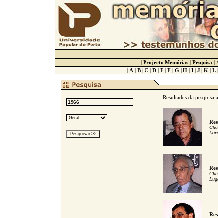
|
Projecto Memórias
|
Pesquisa
|
|
A
|
B
|
C
|
D
|
E
|
F
|
G
|
H
|
I
|
J
|
K
|
L
Resultados da pesquisa 
Res
Cham
Lord
Res
Cham
Luga
Res