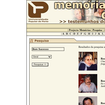
|
Projecto Memórias
|
Pesquisa
|
|
A
|
B
|
C
|
D
|
E
|
F
|
G
|
H
|
I
|
J
|
K
|
L
Resultados da pesquisa 
Res
Cham
freg
Res
Eu c
Junh
Res