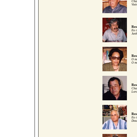
Cham
Viei
Res
Eu c
Junh
Res
O me
O me
Res
Cham
Lord
Res
Eu c
Dour