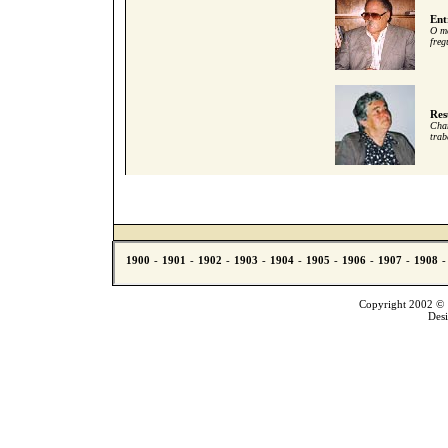
Ent
O me
freg
Res
Cham
trab
Copyright 2002 © T
Des