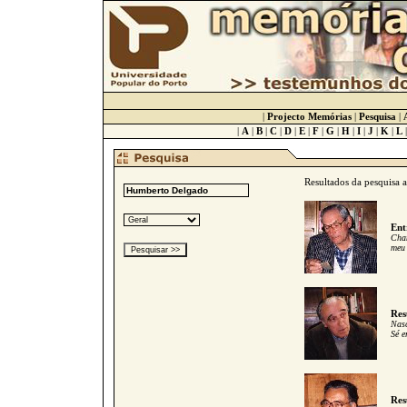
|
Projecto Memórias
|
Pesquisa
|
|
A
|
B
|
C
|
D
|
E
|
F
|
G
|
H
|
I
|
J
|
K
|
L
Resultados da pesquisa 
Ent
Cham
meu 
Res
Nasc
Sé e
Res