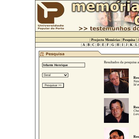
|
Projecto Memórias
|
Pesquisa
|
|
A
|
B
|
C
|
D
|
E
|
F
|
G
|
H
|
I
|
J
|
K
|
L
Resultados da pesquisa 
Res
Nasc
Sé e
Res
Cham
Lord
Res