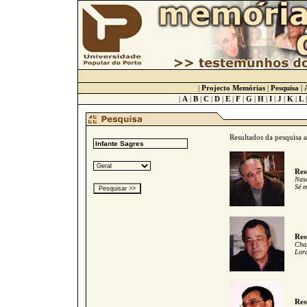
|
Projecto Memórias
|
Pesquisa
|
|
A
|
B
|
C
|
D
|
E
|
F
|
G
|
H
|
I
|
J
|
K
|
L
Resultados da pesquisa 
Res
Nasc
Sé e
Res
Cham
Lord
Res