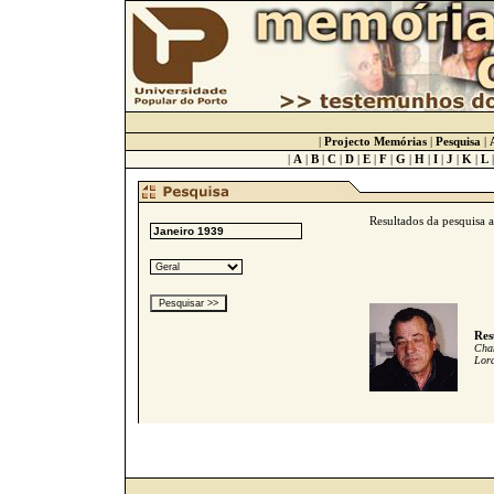
|
Projecto Memórias
|
Pesquisa
|
|
A
|
B
|
C
|
D
|
E
|
F
|
G
|
H
|
I
|
J
|
K
|
L
Resultados da pesquisa 
Res
Cham
Lord