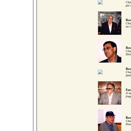
Cham
pai 
Res
Cham
na r
Res
Cham
Dini
Res
Cham
famí
Ent
O me
freg
Res
Cham
Pess