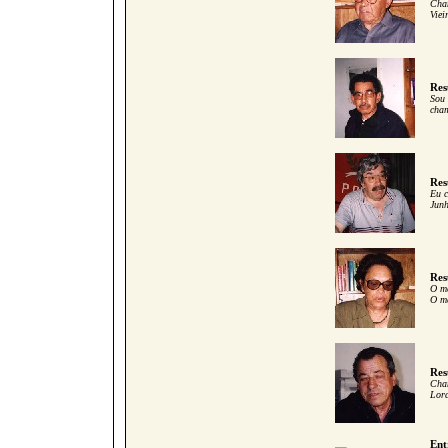
Cham
Viei
Res
Sou 
cham
Res
Eu c
Junh
Res
O me
O me
Res
Cham
Lord
Ent