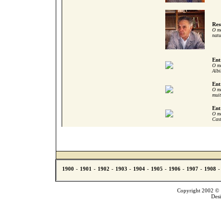
Res
O me
natu
Ent
O me
Albi
Ent
O me
muit
Ent
O me
Cast
Copyright 2002 © T
Des