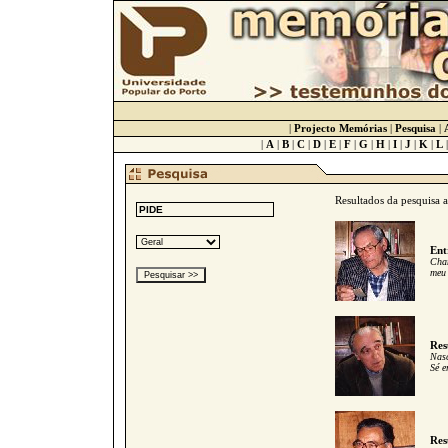
|
Projecto Memórias
|
Pesquisa
|
|
A
|
B
|
C
|
D
|
E
|
F
|
G
|
H
|
I
|
J
|
K
|
L
Resultados da pesquisa 
Ent
Cham
meu 
Res
Nasc
Sé e
Res