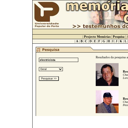
|
Projecto Memórias
|
Pesquisa
|
|
A
|
B
|
C
|
D
|
E
|
F
|
G
|
H
|
I
|
J
|
K
|
L
Resultados da pesquisa 
Res
Cham
Lord
Res
Cham
Pess