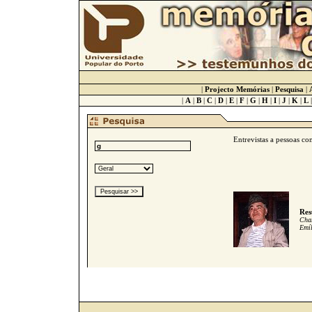
|
Projecto Memórias
|
Pesquisa
|
|
A
|
B
|
C
|
D
|
E
|
F
|
G
|
H
|
I
|
J
|
K
|
L
Entrevistas a pessoas c
Res
Cham
Emíl