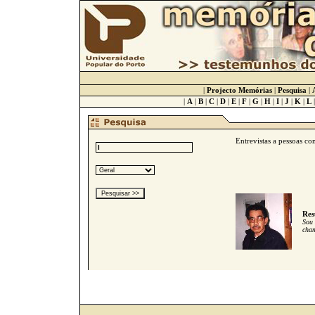
|
Projecto Memórias
|
Pesquisa
|
|
A
|
B
|
C
|
D
|
E
|
F
|
G
|
H
|
I
|
J
|
K
|
L
Entrevistas a pessoas c
Res
Sou 
cham