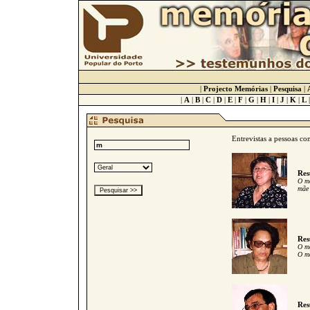
|
Projecto Memórias
|
Pesquisa
|
|
A
|
B
|
C
|
D
|
E
|
F
|
G
|
H
|
I
|
J
|
K
|
L
Entrevistas a pessoas c
Res
O me
mãe 
Res
O me
O me
Res