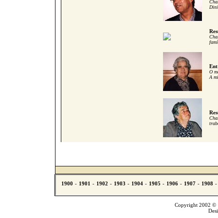
Cham
Dini
Res
Cham
famí
Ent
O me
A mi
Res
Cham
trab
Copyright 2002 © T
Des