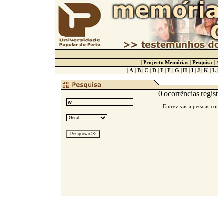
|
Projecto Memórias
|
Pesquisa
|
|
A
|
B
|
C
|
D
|
E
|
F
|
G
|
H
|
I
|
J
|
K
|
L
0 ocorrências regist
Entrevistas a pessoas c